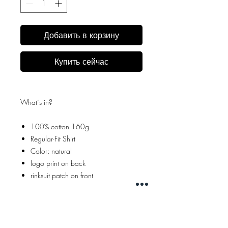
Добавить в корзину
Купить сейчас
What´s in?
100% cotton 160g
Regular-Fit Shirt
Color: natural
logo print on back
rinksuit patch on front