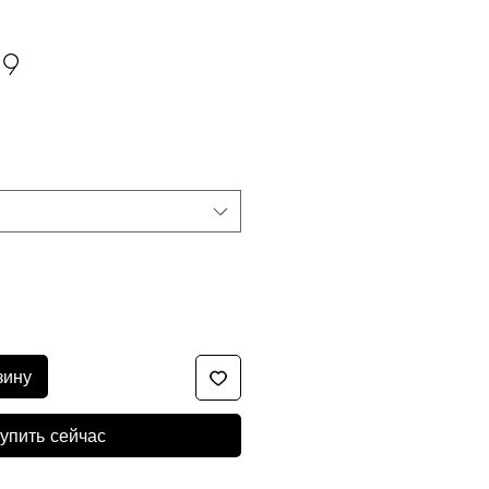
39
зину
упить сейчас