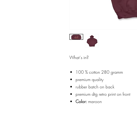
What´s in?
100 % cotton 280 gramm
premium quality
rubber batch on back
premium dtg retro print on front
Color:
maroon