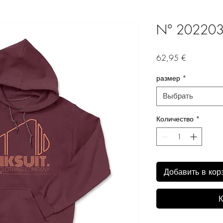
N° 20220
Цена
62,95 €
размер
*
Выбрать
Количество
*
Добавить в кор
К