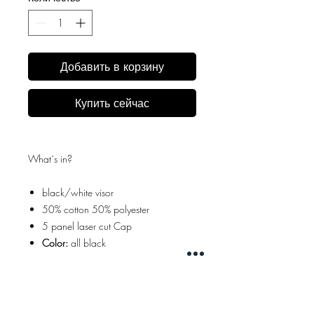
Добавить в корзину
Купить сейчас
What´s in?
black/white visor
50% cotton 50% polyester
5 panel laser cut Cap
Color:
all black